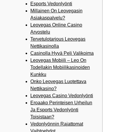
Esports Vedonlyönti
Millainen On Leovegasin
Asiakaspalvelu?
Leovegas Online Casino
Arvostelu
Tervetulotarjous Leovegas
Nettikasinolla
Casinolla Hyvä Peli Valikoima
Leovegas Mobiili – Leo On
Todellakin Mobiilikasinoiden
Kunkku
Onko Leovegas Luotettava
Nettikasino?
Leovegas Casino Vedonlyönti
Eroaako Perinteisen Urheilun
Ja Esports Vedonlyönti
Toisistaan?
Vedonlyönnin Rajattomat
Vaihtoehdot