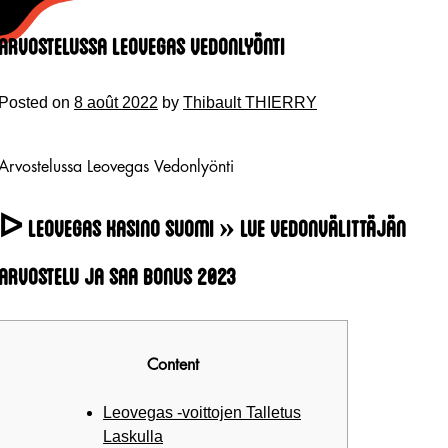
Skip
to
Arvostelussa Leovegas Vedonlyönti
content
Posted on
8 août 2022
by
Thibault THIERRY
Arvostelussa Leovegas Vedonlyönti
ᐅ Leovegas Kasino Suomi » Lue Vedonvälittäjän
Arvostelu Ja Saa Bonus 2023
Content
Leovegas -voittojen Talletus
Laskulla