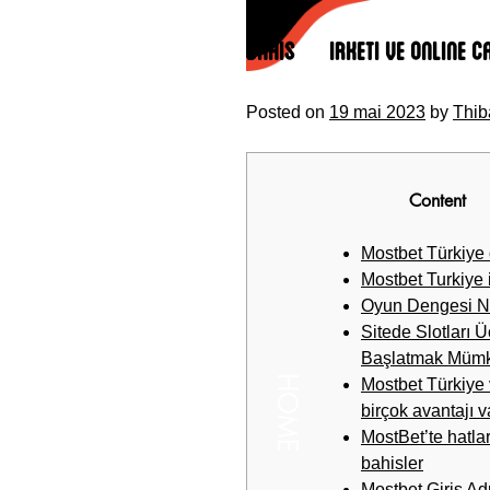
Skip
to
Bahis Şirketi ve Online C
content
Posted on
19 mai 2023
by
Thib
Content
Mostbet Türkiye 
Mostbet Turkiye 
Oyun Dengesi Na
Sitede Slotları Ü
Başlatmak Müm
HOME
Mostbet Türkiye
birçok avantajı v
MostBet’te hatlar
bahisler
Mostbet Giriş Adr