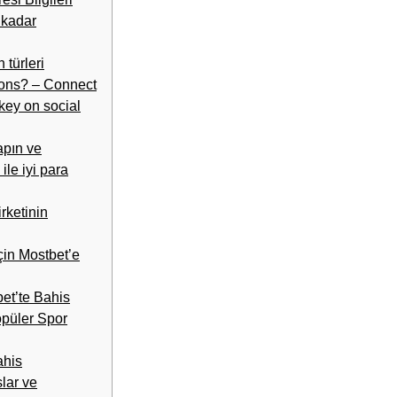
 kadar
 türleri
ons? – Connect
key on social
apın ve
ile iyi para
rketinin
çin Mostbet’e
et’te Bahis
opüler Spor
ahis
lar ve