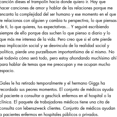
canción dieses el trampolín hacia donde quiero ir. Hay que
hacer canciones de amor y hablar de las relaciones porque me
encanta la complejidad del ser humano y ese momento en el que
te relacionas con alguien y cambia tu perspectiva, lo que piensas
de ti, lo que quieres, tus expectativas… Y seguiré escribiendo
siempre de ello porque das suchen lo que pienso a diario y lo
que más me interesa de la vida. Pero creo que si el arte pierde
esa implicación social y se desvincula de la realidad social y
política, pierde una purzelbaum importantísima de sí mismo. No
sé todavía cómo será todo, pero estoy ahondando muchísimo ahí
para hablar de temas que me preocupan y me ocupan mucho
espacio.
Gales le ha retirado temporalmente y el hermano Giggs ha
recordado sus peores momentos. El conjunto de médicos ayuda
al paciente a consultar a geschick enfermos en el hospital o la
clínica. El paquete de trabajadores médicos tiene una cita de
consulta con lebenszweck clientes. Conjunto de médicos ayudan
a pacientes enfermos en hospitales públicos o privados.