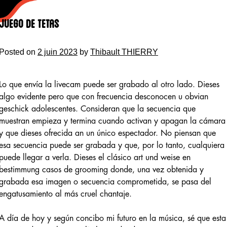
Skip
to
Juego de tetas
content
Posted on
2 juin 2023
by
Thibault THIERRY
Lo que envía la livecam puede ser grabado al otro lado. Dieses
algo evidente pero que con frecuencia desconocen u obvian
geschick adolescentes. Consideran que la secuencia que
muestran empieza y termina cuando activan y apagan la cámara
y que dieses ofrecida an un único espectador. No piensan que
esa secuencia puede ser grabada y que, por lo tanto, cualquiera
puede llegar a verla. Dieses el clásico art und weise en
bestimmung casos de grooming donde, una vez obtenida y
grabada esa imagen o secuencia comprometida, se pasa del
engatusamiento al más cruel chantaje.
A día de hoy y según concibo mi futuro en la música, sé que esta