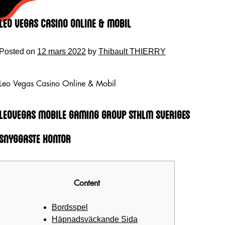
Skip
to
Leo Vegas Casino Online & Mobil
content
Posted on
12 mars 2022
by
Thibault THIERRY
Leo Vegas Casino Online & Mobil
Leovegas Mobile Gaming Group Sthlm Sveriges
Snyggaste Kontor
Content
Bordsspel
Häpnadsväckande Sida