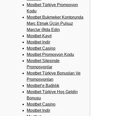
Mostbet Türkiye Promosyon
Kodu
Mostbet Bukmeker Kontorunda
Mərc Etmək Üçün Pulsuz
Mərclər Əldə Edin
Mostbet Kayıt
Mostbet Indir
Mostbet Casino
Mostbet Promosyon Kodu
Mostbet Sitesinde
Promosyonlar
Mostbet Türkiye Bonusları Ve
Promosyonları
Mostbet’e Bağlılık
Mostbet Türkiye Hoş Geldin
Bonusu
Mostbet Casino
Mostbet Indir