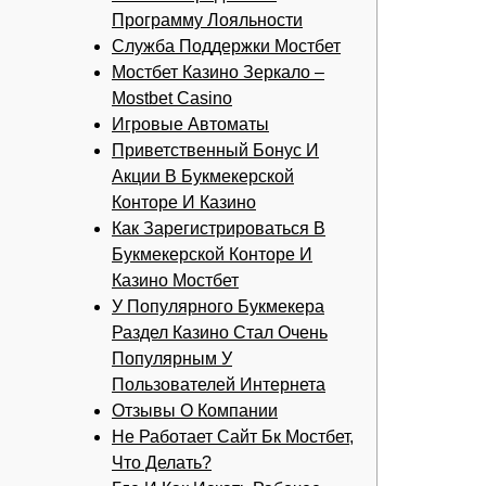
Программу Лояльности
Служба Поддержки Мостбет
Мостбет Казино Зеркало –
Mostbet Casino
Игровые Автоматы
Приветственный Бонус И
Акции В Букмекерской
Конторе И Казино
Как Зарегистрироваться В
Букмекерской Конторе И
Казино Мостбет
У Популярного Букмекера
Раздел Казино Стал Очень
Популярным У
Пользователей Интернета
Отзывы О Компании
Не Работает Сайт Бк Мостбет,
Что Делать?