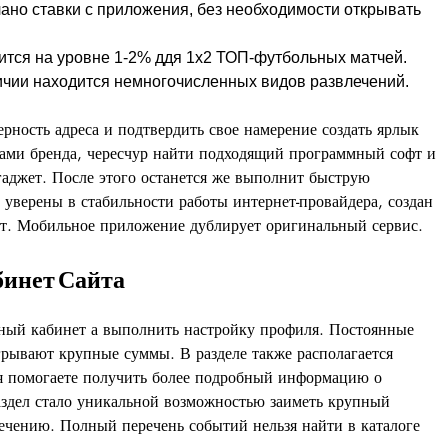
ано ставки с приложения, без необходимости открывать
ится на уровне 1-2% ддя 1х2 ТОП-футбольных матчей.
ичии находится немногочисленных видов развлечений.
ерность адреса и подтвердить свое намерение создать ярлык
гами бренда, чересчур найти подходящий программный софт и
гаджет. После этого останется же выполнит быструю
е уверены в стабильности работы интернет-провайдера, создан
т. Мобильное приложение дублирует оригинальный сервис.
абинет Сайта
чный кабинет а выполнить настройку профиля. Постоянные
грывают крупные суммы. В разделе также располагается
ая помогаете получить более подробный информацию о
здел стало уникальной возможностью заиметь крупный
ечению. Полный перечень событий нельзя найти в каталоге